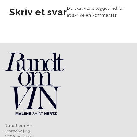
Du skal være
logget ind
for
Skriv et svar
at skrive en kommentar.
Rundt om Vin
Trørødvej 43
2950 Vedbæk